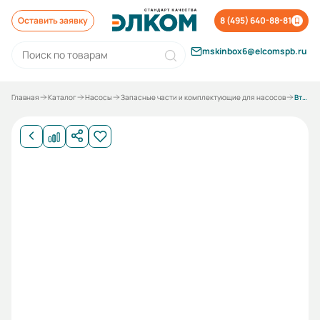
Оставить заявку
8 (495) 640-88-81
mskinbox6@elcomspb.ru
Главная
Каталог
Насосы
Запасные части и комплектующие для насосов
Втулка упорная к нас. К 80-50-200-5(ESQ-L)