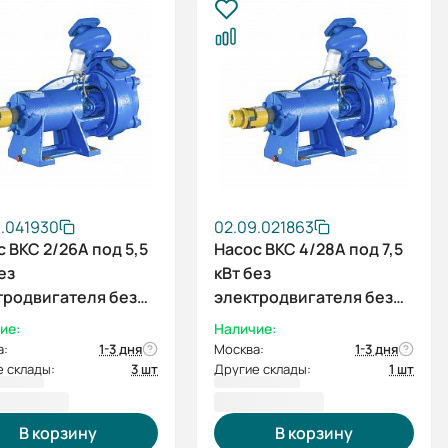
9.041930
02.09.021863
 ВКС 2/26А под 5,5
Насос ВКС 4/28А под 7,5
ез
кВт без
тродвигателя без
электродвигателя без
рамы
ие:
Наличие:
а:
1-3 дня
Москва:
1-3 дня
 склады:
3 шт
Другие склады:
1 шт
28,00 ₽
77 828,00 ₽
В корзину
В корзину