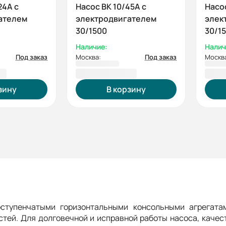
24А с
Насос ВК 10/45А с
Насос
ателем
электродвигателем
элек
30/1500
30/1
Наличие:
Налич
Под заказ
Москва:
Под заказ
Москв
 ₽
185 445,00 ₽
197 
зину
В корзину
ступенчатыми горизонтальными консольными агрегатам
стей. Для долговечной и исправной работы насоса, каче