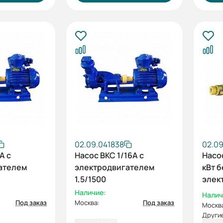
02.09.041838
02.09
А с
Насос ВКС 1/16А с
Насос
ателем
электродвигателем
кВт б
1,5/1500
элек
рамы
Наличие:
Налич
Под заказ
Москва:
Под заказ
Москв
Другие