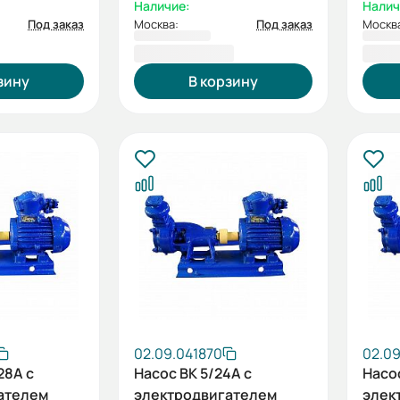
Наличие:
Налич
Под заказ
Москва:
Под заказ
Москв
98 027,00 ₽
101 
зину
В корзину
02.09.041870
02.09
28А с
Насос ВК 5/24А с
Насос
ателем
электродвигателем
элек