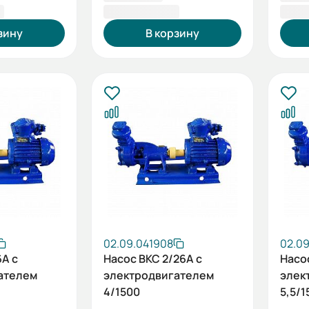
₽
85 418,00 ₽
88 4
зину
В корзину
02.09.041908
02.09
6А с
Насос ВКС 2/26А с
Насо
ателем
электродвигателем
элек
4/1500
5,5/1