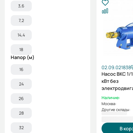
3,6
7,2
14,4
18
Напор (м)
02.09.021838
16
Насос ВКС 1/1
кВт без
24
электродвиг
рамы
Наличие:
26
Москва:
Другие склады:
28
67 688,00 
32
В кор