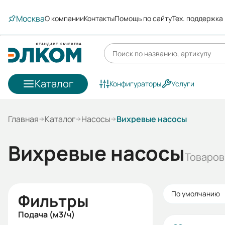
Москва
О компании
Контакты
Помощь по сайту
Тех. поддержка
Каталог
Конфигураторы
Услуги
Главная
Каталог
Насосы
Вихревые насосы
Вихревые насосы
Товаров:
По умолчанию
Фильтры
Подача (м3/ч)