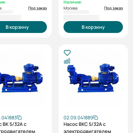
ие:
Наличие:
а:
Под заказ
Москва:
Под заказ
163,00 ₽
103 450,00 ₽
В корзину
В корзину
.041883
02.09.041889
 ВК 5/32А с
Насос ВКС 5/32А с
тродвигателем
электродвигателем