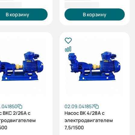
68,00 ₽
90 644,00 ₽
В корзину
В корзину
.041850
02.09.041857
с ВКС 2/26А с
Насос ВК 4/28А с
тродвигателем
электродвигателем
500
7,5/1500