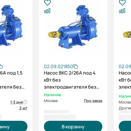
02.09.021850
02.0
6А под 1,5
Насос ВКС 2/26А под 4
Насос
кВт без
кВт б
ателя без
электродвигателя без
элек
рамы
рамы
Наличие:
Налич
Москва:
Под заказ
1-3 дня
Москв
2 шт
Другие
₽
73 928,00 ₽
73 9
зину
В корзину