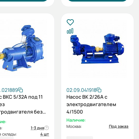
.021889
02.09.041918
 ВКС 5/32А под 11
Насос ВК 2/26А с
ез
электродвигателем
тродвигателя без
4/1500
Наличие:
ие:
Москва:
Под заказ
а:
1-3 дня
 склады:
4 шт