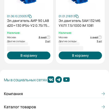
01.06.10.230057
01.01.218313
Эл.двигатель АИР 90 LA8
Эл.двигатель 5АИ 132 М6
d20=130 IP54-У2 0.75/750
УХЛ1 7.5/1000 IM 1081
IM 2181
Наличие:
Наличие:
Москва:
8 дней
Москва:
4 дней
Другие склады:
2 шт
Другие склады:
5 шт
13 401,70 ₽
33 944,06 ₽
В корзину
В корзину
Мы в социальных сетях
Компания
Каталог товаров