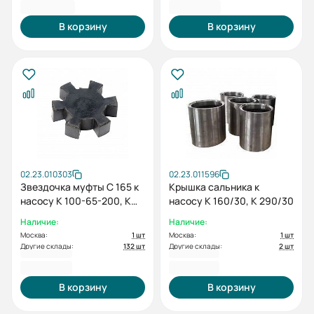
594,00 ₽
641,00 ₽
В корзину
В корзину
02.23.010303
02.23.011596
Звездочка муфты C 165 к
Крышка сальника к
насосу К 100-65-200, К
насосу К 160/30, К 290/30
100-65-250, К 150-125-
Наличие:
Наличие:
250, К 150-125-315, К 200-
Москва:
1 шт
Москва:
1 шт
150-250, К 200-150-315, К
Другие склады:
132 шт
Другие склады:
2 шт
200-150-400(I)
641,00 ₽
737,00 ₽
В корзину
В корзину