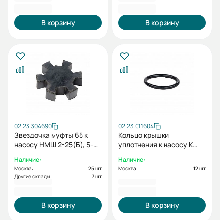
276,00 ₽
276,00 ₽
В корзину
В корзину
02.23.304690
02.23.011604
Звездочка муфты 65 к
Кольцо крышки
насосу НМШ 2-25(Б), 5-
уплотнения к насосу К
25(Б), 8-25(Б)
160/30-5, К 290/30-5
Наличие:
Наличие:
Москва:
25 шт
Москва:
12 шт
Другие склады:
7 шт
388,00 ₽
388,00 ₽
В корзину
В корзину