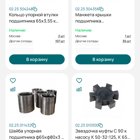
02.23.304248
02.23.304356
Кольцо упорной втулки
Манжета крышки
подшипника 65х3,55 к
подшипника
насосу 1Д 630-90, 1Д 630-
80х105х16(12) к насосу 1Д
Наличие:
Наличие:
125, 1Д 800-56, 1Д 1250-63
500-63; 1Д 630-90; 1Д
Москва:
2 шт
Москва:
1 шт
630-125; 1Д 800-56; 1Д
Другие склады:
107 шт
Другие склады:
36 шт
1250-63
459,00 ₽
490,00 ₽
В корзину
В корзину
02.23.011432
02.23.010300
Шайба упорная
Звездочка муфты C 90 к
подшипника ф65хф80х3 к
насосу К 50-32-125, К 65-