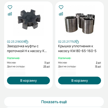
02.23.218009
02.23.217750
Звездочка муфты c
Крышка уплотнения к
проточкой H к насосу К
насосу КМ 80-65-160-5
100-80-160, К 100-65-
Наличие:
Наличие:
200, К 100-65-250
Москва:
11 шт
Москва:
2 шт
Другие склады:
25 шт
Другие склады:
15 шт
798,00 ₽
861,00 ₽
В корзину
В корзину
Показать ещё