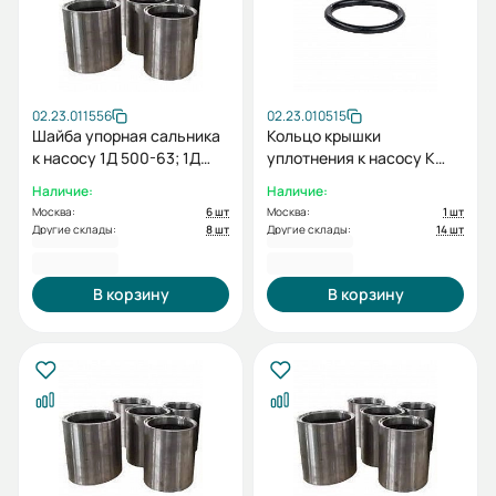
02.23.011556
02.23.010515
Шайба упорная сальника
Кольцо крышки
к насосу 1Д 500-63; 1Д
уплотнения к насосу К
630-90
150-125-250-5, К 150-125-
Наличие:
Наличие:
315-5, К 200-150-250-5
Москва:
6 шт
Москва:
1 шт
Другие склады:
8 шт
Другие склады:
14 шт
425,00 ₽
459,00 ₽
В корзину
В корзину