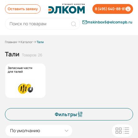
Оставить заявку
8 (495) 640-88-81
mskinbox6@elcomspb.ru
Главная
Каталог
Тали
Тали
Товаров: 26
Запасные части
для талей
Фильтры
По умолчанию