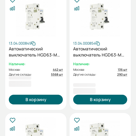
13.04.000849
13.04.000854
Автоматический
Автоматический
выключатель HGD63-M
выключатель HGD63-M
1PMCS0000C C 1P 20А
1PMBS0000C B 1P 6А 6kA
Наличие:
Наличие:
6kA (STANDARD)
(STANDARD)
Москва:
442 шт
Москва:
136 шт
Другие склады:
5568 шт
Другие склады:
290 шт
457.2
153,00 ₽
457,20 ₽
В корзину
В корзину