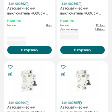
13.04.000862
13.04.000863
Автоматический
Автоматический
выключатель HGD63M
выключатель HGD63M
1PMCS0000C C 1P 6А 6kA
1PMCS0000C C 1P 10А 6kA
Наличие:
Наличие:
(STANDARD)
(STANDARD)
Москва:
17 шт
Москва:
1212 шт
Другие склады:
2904 шт
457.2
457,20 ₽
153,00 ₽
В корзину
В корзину
13.04.000694
13.04.000851
Автоматический
Автоматический