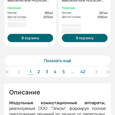
выключатель HGD63M
выключатель HGD63M
1PMCS0000C C 1P 16А 6kA
1PMCS0000C C 1P 32А
Наличие:
Наличие:
(STANDARD)
6kA (STANDARD)
Москва:
936 шт
Москва:
207 шт
Другие склады:
3270 шт
Другие склады:
5346 шт
457.2
153,00 ₽
472,80 ₽
В корзину
В корзину
Показать ещё
1
2
3
4
5
...
42
Описание
Модульные коммутационные аппараты,
реализуемые ООО "Элком" формируя полное
предложение решений по защите от перегрузки,