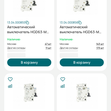
13.04.000855
13.04.000856
Автоматический
Автоматический
выключатель HGD63-M
выключатель HGD63-M
1PMBS0000C B 1P 10А 6kA
1PMBS0000C B 1P 16А 6kA
Наличие:
Наличие:
(STANDARD)
(STANDARD)
Москва:
47 шт
Москва:
143 шт
Другие склады:
11 шт
Другие склады:
173 шт
457,20 ₽
457,20 ₽
В корзину
В корзину