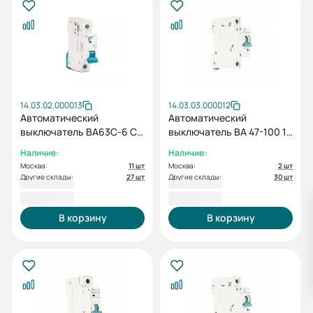
14.03.02.000013
14.03.03.000012
Автоматический
Автоматический
выключатель BA63C-6 C
выключатель ВА 47-100 1P
1P 0025 1 полюс, 25А, ток
C 25А
Наличие:
Наличие:
к.з. 6кА, хар-ка C ESQ
Москва:
11 шт
Москва:
2 шт
Другие склады:
27 шт
Другие склады:
30 шт
254,40 ₽
276,00 ₽
В корзину
В корзину