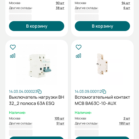
к.з. 10кА хар-ка C ESQ
Москва:
90 шт
Москва:
94 шт
Другие склады:
38 шт
Другие склады:
6 шт
291,60 ₽
304,80 ₽
В корзину
В корзину
14.03.04.000023
14.03.09.000112
Выключатель нагрузки ВН
Вспомогательный контакт
32_2 полюса 63А ESQ
MCB BA63C-10-AUX
Наличие:
Наличие:
Москва:
105 шт
Москва:
2 шт
Другие склады:
51 шт
Другие склады:
1951 шт
388,80 ₽
396,00 ₽