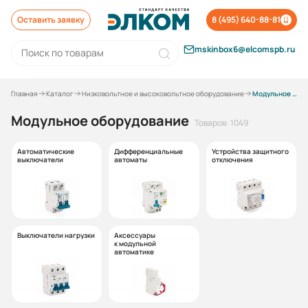
Оставить заявку
8 (495) 640-88-81
mskinbox6@elcomspb.ru
Главная
Каталог
Низковольтное и высоковольтное оборудование
Модульное оборудование
Модульное оборудование
Товаров: 1049
Автоматические
Дифференциальные
Устройства защитного
выключатели
автоматы
отключения
Выключатели нагрузки
Аксессуары
к модульной
автоматике