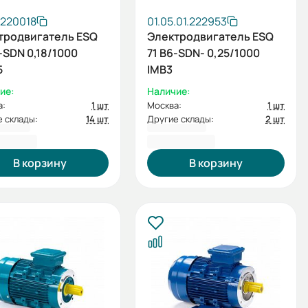
.220018
01.05.01.222953
тродвигатель ESQ
Электродвигатель ESQ
-SDN 0,18/1000
71 B6-SDN- 0,25/1000
5
IMB3
ие:
Наличие:
а:
1 шт
Москва:
1 шт
 склады:
14 шт
Другие склады:
2 шт
8,00 ₽
7 368,00 ₽
В корзину
В корзину