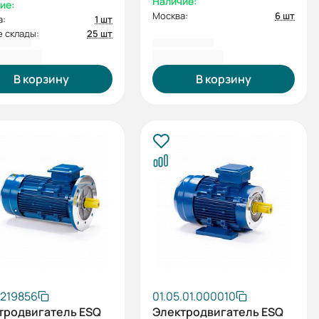
Наличие:
ие:
Москва:
6 шт
а:
1 шт
 склады:
25 шт
8,80 ₽
5 432,40 ₽
В корзину
В корзину
.219856
01.05.01.000010
тродвигатель ESQ
Электродвигатель ESQ