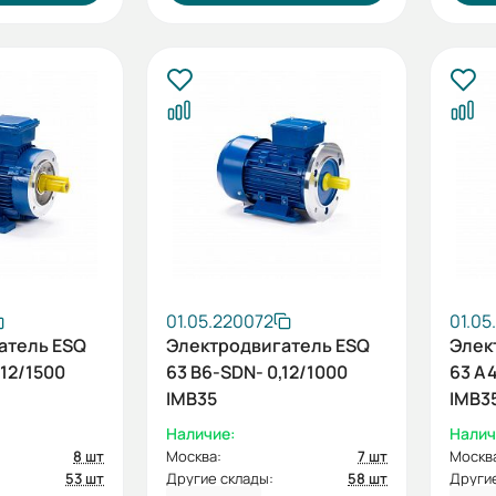
01.05.220072
01.05
атель ESQ
Электродвигатель ESQ
Элек
,12/1500
63 B6-SDN- 0,12/1000
63 A4
IMB35
IMB3
Наличие:
Налич
8 шт
Москва:
7 шт
Москв
53 шт
Другие склады:
58 шт
Другие