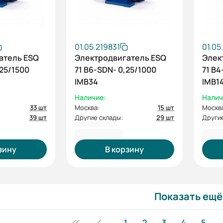
01.05.219831
01.05
атель ESQ
Электродвигатель ESQ
Элек
,25/1500
71 B6-SDN- 0,25/1000
71 B4
IMB34
IMB1
Наличие:
Налич
33 шт
Москва:
15 шт
Москв
39 шт
Другие склады:
29 шт
Другие
7 736,40 ₽
7 21
зину
В корзину
Показать ещё
1
2
3
4
5
.