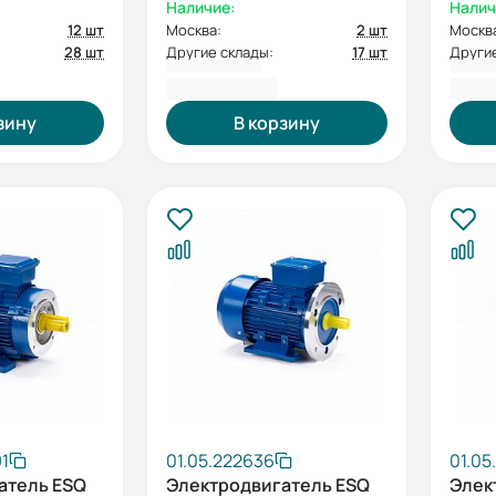
Наличие:
Налич
12 шт
Москва:
2 шт
Москв
28 шт
Другие склады:
17 шт
Другие
5 458,80 ₽
5 45
зину
В корзину
91
01.05.222636
01.05
атель ESQ
Электродвигатель ESQ
Элек