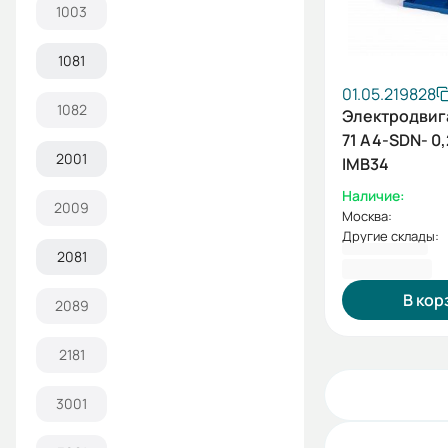
1003
1081
01.05.219828
1082
Электродвиг
71 A4-SDN- 0
2001
IMB34
Наличие:
2009
Москва:
Другие склады:
2081
6 711,60 ₽
В кор
2089
2181
3001