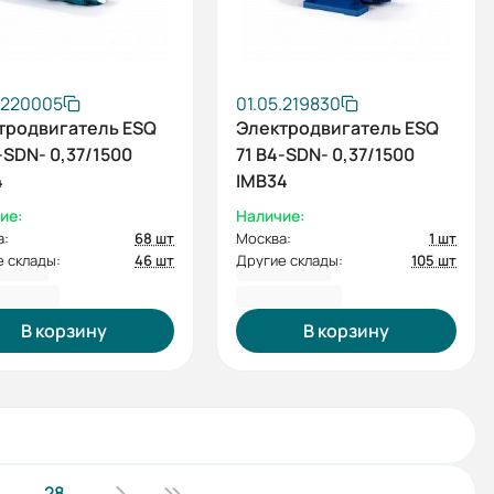
.220005
01.05.219830
тродвигатель ESQ
Электродвигатель ESQ
-SDN- 0,37/1500
71 B4-SDN- 0,37/1500
4
IMB34
ие:
Наличие:
а:
68 шт
Москва:
1 шт
 склады:
46 шт
Другие склады:
105 шт
8,00 ₽
7 218,00 ₽
В корзину
В корзину
..
28