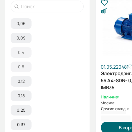
0,06
0,09
0,4
01.05.220481
0,8
Электродвиг
56 A4-SDN- 0
0,12
IMB35
0,18
Наличие:
Москва:
Другие склады:
0,25
4 434,00 ₽
0,37
В кор