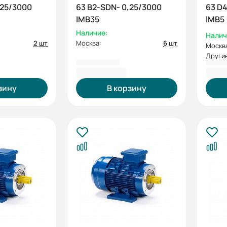
,25/3000
63 B2-SDN- 0,25/3000
63 D4
IMB35
IMB5
Наличие:
Налич
2 шт
Москва:
6 шт
Москв
Другие
5 703,60 ₽
6 38
зину
В корзину