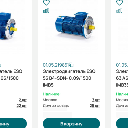
01.05.219851
01.05
атель ESQ
Электродвигатель ESQ
Элек
,06/1500
56 B4-SDN- 0,09/1500
63 A
IMB5
IMB3
Наличие:
Налич
2 шт
Москва:
7 шт
Москв
22 шт
Другие склады:
25 шт
Другие
5 008,80 ₽
6 24
зину
В корзину