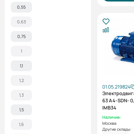
0,55
0,63
0,75
1
1,1
1,2
01.05.219824
Электродвиг
1,3
63 A4-SDN- 0
IMB34
1,5
Наличие:
Москва:
1,6
Другие склады: