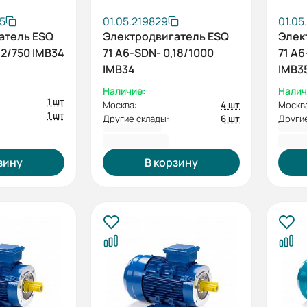
35
01.05.219829
01.05
атель ESQ
Электродвигатель ESQ
Элек
12/750 IMB34
71 A6-SDN- 0,18/1000
71 A6
IMB34
IMB3
Наличие:
Налич
1 шт
Москва:
4 шт
Москв
1 шт
Другие склады:
6 шт
Другие
7 188,00 ₽
7 18
зину
В корзину