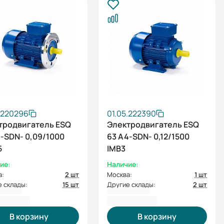
.220296
01.05.222390
тродвигатель ESQ
Электродвигатель ESQ
6-SDN- 0,09/1000
63 A4-SDN- 0,12/1500
5
IMB3
ие:
Наличие:
а:
2 шт
Москва:
1 шт
 склады:
15 шт
Другие склады:
2 шт
6,00 ₽
4 720,80 ₽
В корзину
В корзину