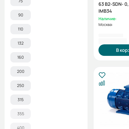
75
63 B2-SDN- 0
IMB34
90
Наличие:
Москва:
110
5 703,60 ₽
132
В кор
160
200
250
315
355
400