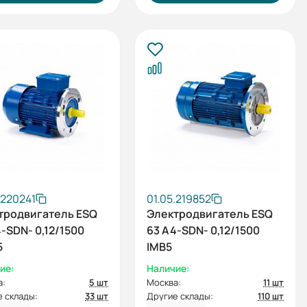
.220241
01.05.219852
тродвигатель ESQ
Электродвигатель ESQ
-SDN- 0,12/1500
63 A4-SDN- 0,12/1500
5
IMB5
ие:
Наличие:
а:
5 шт
Москва:
11 шт
 склады:
33 шт
Другие склады:
110 шт