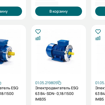
6 633,60 ₽
4 95
зину
В корзину
01.05.219805
01.05
атель ESQ
Электродвигатель ESQ
Элек
,18/1500
63 B4-SDN- 0,18/1500
63 B4
IMB35
IMB5