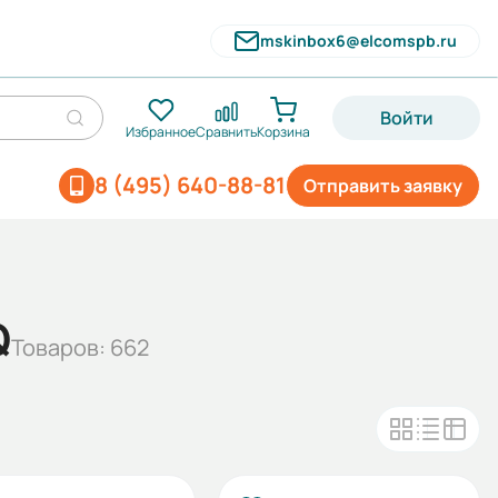
mskinbox6@elcomspb.ru
Войти
Избранное
Сравнить
Корзина
8 (495) 640-88-81
Отправить заявку
Q
Товаров: 662