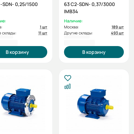
-SDN- 0,25/1500
63 С2-SDN- 0,37/3000
IMB34
ие:
Наличие:
а:
1 шт
Москва:
189 шт
 склады:
11 шт
Другие склады:
493 шт
4,00 ₽
6 084,00 ₽
В корзину
В корзину