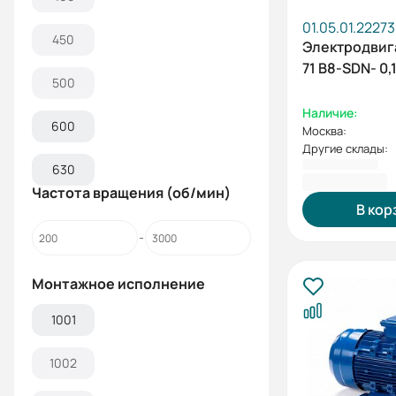
01.05.01.2227
450
Электродвиг
71 B8-SDN- 0,
500
Наличие:
600
Москва:
Другие склады:
630
8 774,40 ₽
Частота вращения (об/мин)
В кор
Монтажное исполнение
1001
1002