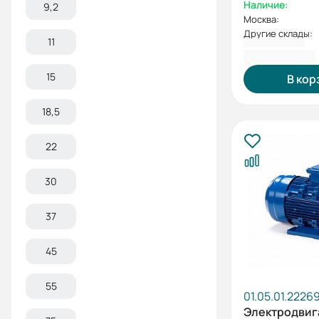
Наличие:
9,2
Москва:
Другие склады:
11
5 458,80 ₽
15
В кор
18,5
22
30
37
45
55
01.05.01.2226
Электродвиг