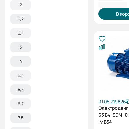
4 957,20 ₽
2
В кор
2,2
2,4
3
4
5,3
5,5
01.05.219826
6,7
Электродвиг
63 B4-SDN- 0
7,5
IMB34