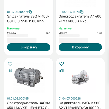
01.04.01.304674
01.04.01.303735
Эл.двигатель ESQ M 400-
Электродвигатель А4 400
GST 6.0-250/1500 IP55
Y4 У3 6000В IP23
(PX) 250/1500 IM 1001
630/1500 IM1001
Наличие:
Наличие:
Москва:
1 шт
Москва:
1 шт
1 891 206,00 ₽
2 256 403,00 ₽
В корзину
В корзину
01.04.03.000195
01.04.03.000228
Электродвигатель ВАО7М
Эл.двигатель ВАО7М 560
450 LА4 УХЛ1 1ExdIIBT4 Gb
S2 У1 1ExdIIBT4 Gb 10000В