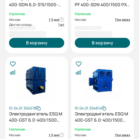
400-SDN 6,0-315/1500-
PF 400-SDN 400/1500 PX
EP-C IP55 (SG) 315/1500
IM1001
Наличие:
Наличие:
IM1001
Москва:
1-3 дня
Москва:
Под заказ
Другие склады:
1 шт
3 901 615,20 ₽
2 230 997,00 ₽
В корзину
В корзину
01.04.01.304578
01.04.01.304614
Электродвигатель ESQ M
Электродвигатель ESQ M
400-GST 6.0-400/1500
400-GST 6.0-400/1500
IP55 (SG) / IM 1001
IP23 (PX) / IM 1001
Наличие:
Наличие:
Москва:
1-3 дня
Москва:
Под заказ