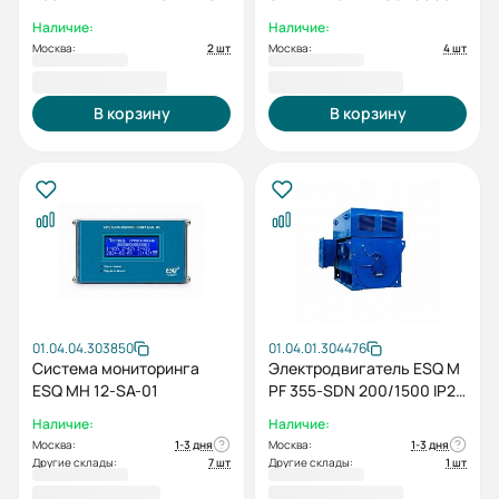
6000В IP54 315/1500
IP54 (SG) 500/3000 IM
Наличие:
Наличие:
IM1001
1001
Москва:
2 шт
Москва:
4 шт
5 336 017,20 ₽
5 878 279,20 ₽
В корзину
В корзину
01.04.04.303850
01.04.01.304476
Система мониторинга
Электродвигатель ESQ M
ESQ MH 12-SA-01
PF 355-SDN 200/1500 IP23
PX IM1001
Наличие:
Наличие:
Москва:
1-3 дня
Москва:
1-3 дня
Другие склады:
7 шт
Другие склады:
1 шт
125 000,00 ₽
1 499 333,00 ₽