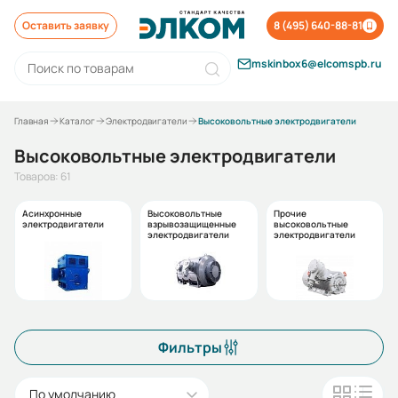
Оставить заявку
8 (495) 640-88-81
mskinbox6@elcomspb.ru
Главная
Каталог
Электродвигатели
Высоковольтные электродвигатели
Высоковольтные электродвигатели
Товаров: 61
Асинхронные
Высоковольтные
Прочие
электродвигатели
взрывозащищенные
высоковольтные
электродвигатели
электродвигатели
Фильтры
По умолчанию