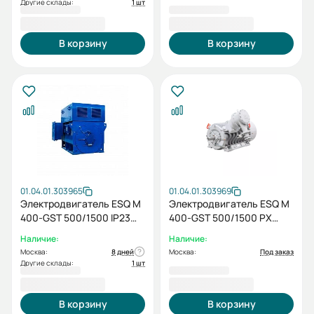
Другие склады:
1 шт
2 281 324,00 ₽
1 906 614,00 ₽
В корзину
В корзину
01.04.01.303965
01.04.01.303969
Электродвигатель ESQ M
Электродвигатель ESQ M
400-GST 500/1500 IP23
400-GST 500/1500 PX
SH IM1001
IM1001
Наличие:
Наличие:
Москва:
8 дней
Москва:
Под заказ
Другие склады:
1 шт
2 230 440,00 ₽
2 490 211,00 ₽
В корзину
В корзину