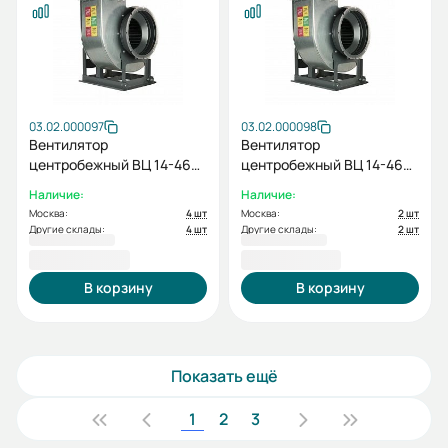
03.02.000097
03.02.000098
Вентилятор
Вентилятор
центробежный ВЦ 14-46
центробежный ВЦ 14-46
№ 4 лев. 0 с дв. 5.5/1500
№ 4 пр. 0 с дв. 5.5/1500
Наличие:
Наличие:
Москва:
4 шт
Москва:
2 шт
Другие склады:
4 шт
Другие склады:
2 шт
85 289,07 ₽
86 582,76 ₽
В корзину
В корзину
Показать ещё
1
2
3