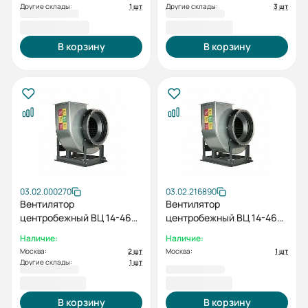
Другие склады:
1 шт
Другие склады:
3 шт
47 092,29 ₽
51 386,49 ₽
В корзину
В корзину
03.02.000270
03.02.216890
Вентилятор
Вентилятор
центробежный ВЦ 14-46
центробежный ВЦ 14-46
№ 3,15 лев. 0 с дв.
№ 4 пр. 0 с дв. 2.2/1000
Наличие:
Наличие:
2.2/1500
Москва:
2 шт
Москва:
1 шт
Другие склады:
1 шт
52 071,83 ₽
68 276,91 ₽
В корзину
В корзину