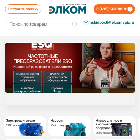
Оставить заявку
8 (495) 640-88-81
mskinbox6@elcomspb.ru
Электродвигатели
Насосы
Низковольтное и
высоковольтное
2205 товаров
2149 товаров
оборудование
4580 товаров