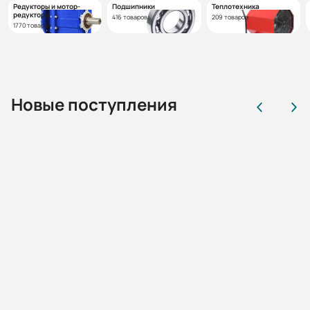
Редукторы и мотор-
Подшипники
Теплотехника
редукторы
416 товаров
209 товаров
1770 товаров
Новые поступления
01.02.01.1.220295
Эл.двигатель 2АИМУР 315 L4 У2,5 660/1140В, кл
изоляции Н, PBExdbI Mb X, РТС (статор), стальной
фланец, подшипники SKF, 315/1500 IM 9701
Наличие:
Москва:
1-3 дня