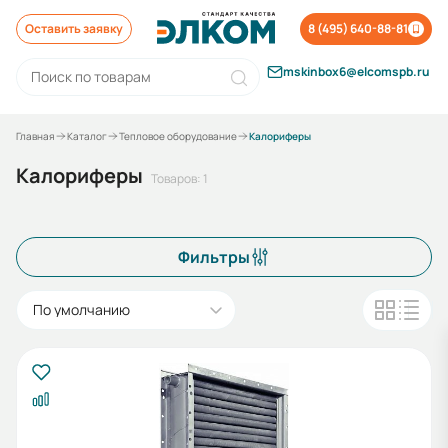
Оставить заявку
8 (495) 640-88-81
mskinbox6@elcomspb.ru
Главная
Каталог
Тепловое оборудование
Калориферы
Калориферы
Товаров: 1
Фильтры
По умолчанию