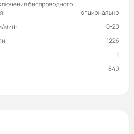
ключения беспроводного
я:
опционально
м/мин:
0-20
ли:
1226
1
840