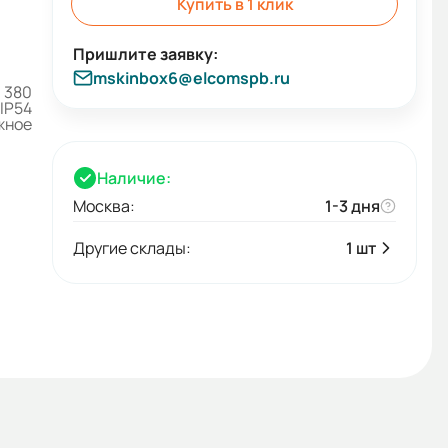
Купить в 1 клик
mskinbox6@elcomspb.ru
380
IP54
жное
Наличие:
Москва:
1-3 дня
Другие склады:
1 шт