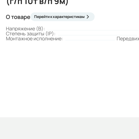
(г/п 10т в/п 9м)
О товаре
Перейти к характеристикам
Напряжение (В):
Степень защиты (IP):
Монтажное исполнение:
Передви