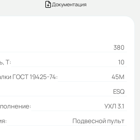
Документация
380
, Т:
10
лки ГОСТ 19425-74:
45М
ESQ
сполнение:
УХЛ 3.1
ия:
Подвесной пульт