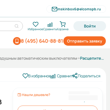
mskinbox6@elcomspb.ru
Войти
Избранное
Сравнить
Корзина
8 (495) 640-88-81
Отправить заявку
оздушным автоматическим выключателям
Расцепитель минимального напряжения BA99-40-0U4 - 380В (AC)
В избранное
Сравнить
Поделиться
Нашли дешевле?
9 097,20 ₽
В