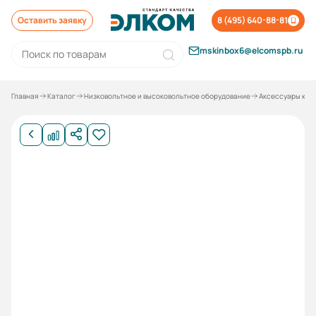
Оставить заявку
8 (495) 640-88-81
mskinbox6@elcomspb.ru
Главная
Каталог
Низковольтное и высоковольтное оборудование
Аксессуары к о